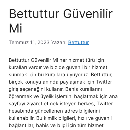
Bettuttur Güvenilir
Mi
Temmuz 11, 2023
Yazarı:
Bettuttur
Bettuttur Güvenilir Mi her hizmet türü için
kuralları vardır ve biz de güvenli bir hizmet
sunmak için bu kurallara uyuyoruz. Bettuttur,
birçok konuyu anında paylaşmak için Twitter
giriş seçeneğini kullanır. Bahis kurallarını
öğrenmek ve üyelik işlemini başlatmak için ana
sayfayı ziyaret etmek isteyen herkes, Twitter
hesabında güncellenen adres bilgilerini
kullanabilir. Bu kimlik bilgileri, hızlı ve güvenli
bağlantılar, bahis ve bilgi için tüm hizmet