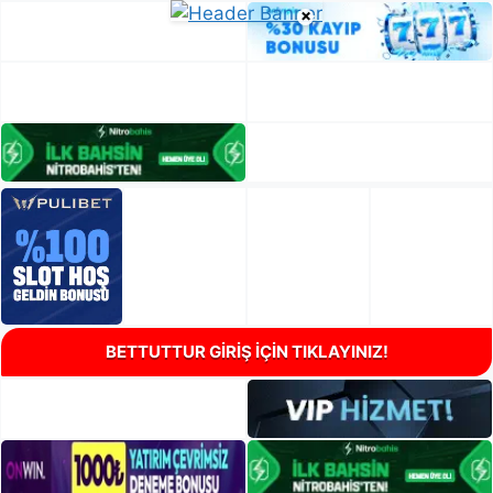
×
BETTUTTUR GİRİŞ İÇİN TIKLAYINIZ!