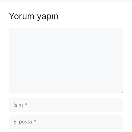
Yorum yapın
Yorum
İsim
E-
posta