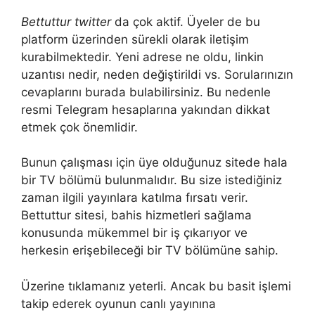
Bettuttur twitter
da çok aktif. Üyeler de bu
platform üzerinden sürekli olarak iletişim
kurabilmektedir. Yeni adrese ne oldu, linkin
uzantısı nedir, neden değiştirildi vs. Sorularınızın
cevaplarını burada bulabilirsiniz. Bu nedenle
resmi Telegram hesaplarına yakından dikkat
etmek çok önemlidir.
Bunun çalışması için üye olduğunuz sitede hala
bir TV bölümü bulunmalıdır. Bu size istediğiniz
zaman ilgili yayınlara katılma fırsatı verir.
Bettuttur sitesi, bahis hizmetleri sağlama
konusunda mükemmel bir iş çıkarıyor ve
herkesin erişebileceği bir TV bölümüne sahip.
Üzerine tıklamanız yeterli. Ancak bu basit işlemi
takip ederek oyunun canlı yayınına