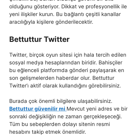
olduğunu gösteriyor. Dikkat ve profesyonellik ile
yeni ilişkiler kurun. Bu bağlantı çeşitli kanallar
aracılığıyla kişilere gönderilecektir.
Bettuttur Twitter
Twitter, birçok oyun sitesi için hala tercih edilen
sosyal medya hesaplarından biridir. Bahisçiler
bu eğlenceli platformda gönderi paylaşarak en
son gelişmelerden haberdar olur. Bettuttur
Twitter’ı aktif olarak kullandığını görebilirsiniz.
Burada çok önemli bilgilere ulaşabilirsiniz.
Bettuttur güvenilir mi
Mevcut yeni adres ve bir
sonraki değişikliğin ne zaman gerçekleşeceği.
Tüm bu sebeplerden dolayı sitenin resmi
hesabını takip etmek önemlidir.