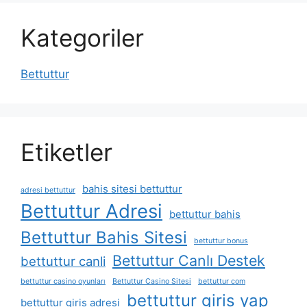
Kategoriler
Bettuttur
Etiketler
bahis sitesi bettuttur
adresi bettuttur
Bettuttur Adresi
bettuttur bahis
Bettuttur Bahis Sitesi
bettuttur bonus
Bettuttur Canlı Destek
bettuttur canli
bettuttur casino oyunları
Bettuttur Casino Sitesi
bettuttur com
bettuttur giris yap
bettuttur giris adresi