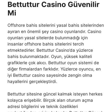
Bettuttur Casino Güvenilir
Mi
Offshore bahis sitelerini yasal bahis sitelerinden
ayıran en önemli şey casino oyunlarıdır. Casino
oyunları yasal sitelerde bulunmadığı için
insanlar offshore bahis sitelerini tercih
etmektedirler. Bettuttur Casino’da yüzlerce
bahis bulunmaktadır. Oyun, yüksek kaliteli
grafiklerle çok akıcı. Bettuttur oyun sistemi de
diğer firmalardan farklıdır. Yüzlerce oyuncu, en
iyi Bettuttur casino sayesinde zengin olma
hayallerini gerçekleştirdi.
Bettuttur sitesine güncel kalmak isteyen herkes
kolayca erişebilir. Birçok alan oturum açma
adresi bilgilerini ve teknik özellikleri