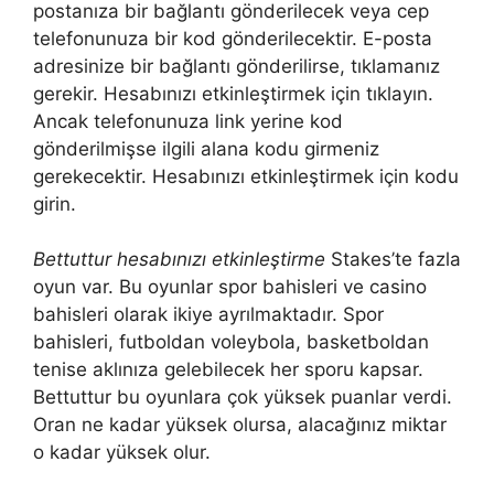
postanıza bir bağlantı gönderilecek veya cep
telefonunuza bir kod gönderilecektir. E-posta
adresinize bir bağlantı gönderilirse, tıklamanız
gerekir. Hesabınızı etkinleştirmek için tıklayın.
Ancak telefonunuza link yerine kod
gönderilmişse ilgili alana kodu girmeniz
gerekecektir. Hesabınızı etkinleştirmek için kodu
girin.
Bettuttur hesabınızı etkinleştirme
Stakes’te fazla
oyun var. Bu oyunlar spor bahisleri ve casino
bahisleri olarak ikiye ayrılmaktadır. Spor
bahisleri, futboldan voleybola, basketboldan
tenise aklınıza gelebilecek her sporu kapsar.
Bettuttur bu oyunlara çok yüksek puanlar verdi.
Oran ne kadar yüksek olursa, alacağınız miktar
o kadar yüksek olur.