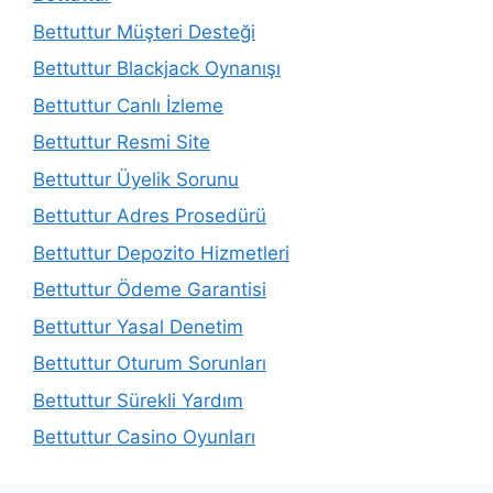
Bettuttur Müşteri Desteği
Bettuttur Blackjack Oynanışı
Bettuttur Canlı İzleme
Bettuttur Resmi Site
Bettuttur Üyelik Sorunu
Bettuttur Adres Prosedürü
Bettuttur Depozito Hizmetleri
Bettuttur Ödeme Garantisi
Bettuttur Yasal Denetim
Bettuttur Oturum Sorunları
Bettuttur Sürekli Yardım
Bettuttur Casino Oyunları