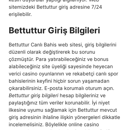
sitemizdeki Bettuttur giriş adresine 7/24
erişilebilir.
Bettuttur Giriş Bilgileri
Bettuttur Canlı Bahis web sitesi, giriş bilgilerini
düzenli olarak değiştirerek bu sorunu
çözmüştür. Para yatırabileceğiniz ve bonus
alabileceğiniz site üyeliği sayesinde heyecan
verici casino oyunlarının ve rekabetçi canlı spor
bahislerinin keyfini hiçbir sorun yaşamadan
çıkarabilirsiniz. E-posta korumalı oturum açın.
Bettuttur giriş bilgileri
hesap bilgileriniz ve
paylaştığınız tüm veriler korunabilir. İyi niyet
ilkesine uyumu sağlamak için Bettuttur mevcut
giriş adresinin ihlaline ilişkin yönergeleri dikkatle
incelemelisiniz. Böylelikle online casino