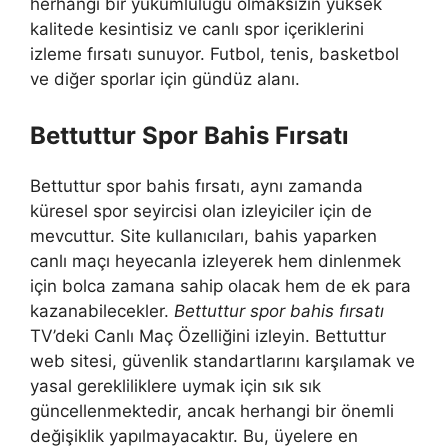
herhangi bir yükümlülüğü olmaksızın yüksek
kalitede kesintisiz ve canlı spor içeriklerini
izleme fırsatı sunuyor. Futbol, ​​tenis, basketbol
ve diğer sporlar için gündüz alanı.
Bettuttur Spor Bahis Fırsatı
Bettuttur spor bahis fırsatı, aynı zamanda
küresel spor seyircisi olan izleyiciler için de
mevcuttur. Site kullanıcıları, bahis yaparken
canlı maçı heyecanla izleyerek hem dinlenmek
için bolca zamana sahip olacak hem de ek para
kazanabilecekler.
Bettuttur spor bahis fırsatı
TV’deki Canlı Maç Özelliğini izleyin. Bettuttur
web sitesi, güvenlik standartlarını karşılamak ve
yasal gerekliliklere uymak için sık sık
güncellenmektedir, ancak herhangi bir önemli
değişiklik yapılmayacaktır. Bu, üyelere en