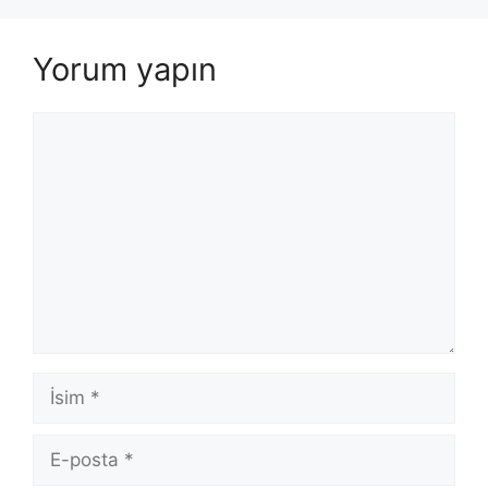
Yorum yapın
Yorum
İsim
E-
posta