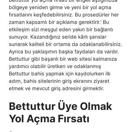
Bettuttur yol açma fırsatı bir engeli aştığınızda
bölgeye yeniden girme ve yeni bir yol açma
fırsatlarını keşfedebilirsiniz. Bu prosedürler her
zaman kapsamlı bir açıklama gerektirir.’ Bu
etkileşim sizi meşgul eden yakın bir bağlantı
sunuyor. Kazandığınız seride kârlı şanslar
sunarak kaliteli bir ortama da odaklanabilirsiniz.
Ayrıca bu yaklaşımın başka faydaları da vardır.
Bettuttur gibi başarılı bir web sitesi kalmanıza
yardımcı olabilir üretken ve odaklanmış
Bettuttur bahis yapmak için kaydolurken ilk
adım, bahis sitelerinin giriş ekranını ziyaret
etmek ve mevcut giriş adresini girmektir.
Bettuttur Üye Olmak
Yol Açma Fırsatı