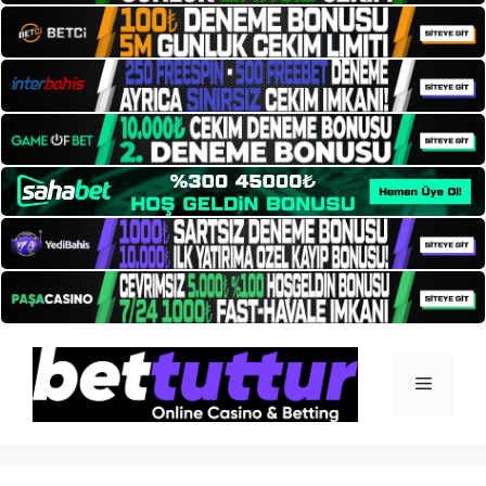
İçeriğe
atla
Menü