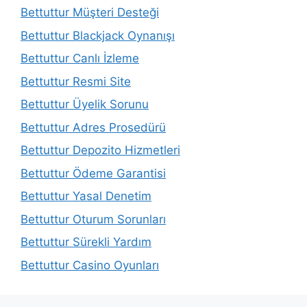
Bettuttur Müşteri Desteği
Bettuttur Blackjack Oynanışı
Bettuttur Canlı İzleme
Bettuttur Resmi Site
Bettuttur Üyelik Sorunu
Bettuttur Adres Prosedürü
Bettuttur Depozito Hizmetleri
Bettuttur Ödeme Garantisi
Bettuttur Yasal Denetim
Bettuttur Oturum Sorunları
Bettuttur Sürekli Yardım
Bettuttur Casino Oyunları