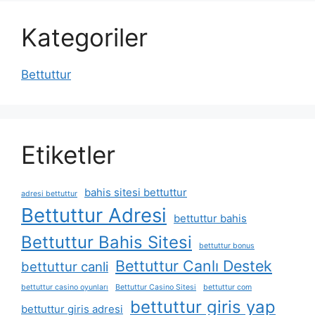
Kategoriler
Bettuttur
Etiketler
bahis sitesi bettuttur
adresi bettuttur
Bettuttur Adresi
bettuttur bahis
Bettuttur Bahis Sitesi
bettuttur bonus
Bettuttur Canlı Destek
bettuttur canli
bettuttur casino oyunları
Bettuttur Casino Sitesi
bettuttur com
bettuttur giris yap
bettuttur giris adresi