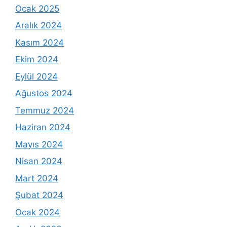
Ocak 2025
Aralık 2024
Kasım 2024
Ekim 2024
Eylül 2024
Ağustos 2024
Temmuz 2024
Haziran 2024
Mayıs 2024
Nisan 2024
Mart 2024
Şubat 2024
Ocak 2024