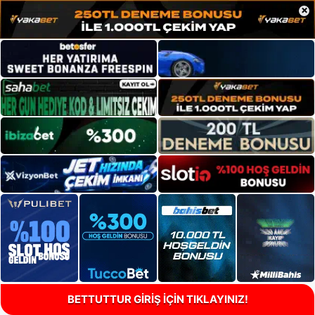
×
BETTUTTUR GİRİŞ İÇİN TIKLAYINIZ!