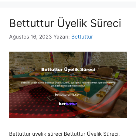
Bettuttur Üyelik Süreci
Ağustos 16, 2023
Yazarı:
Bettuttur
Bettuttur üyelik süreci Bettuttur Üyelik Süreci,