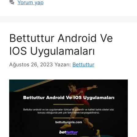
Yorum yap
Bettuttur Android Ve
IOS Uygulamaları
Ağustos 26, 2023
Yazarı:
Bettuttur