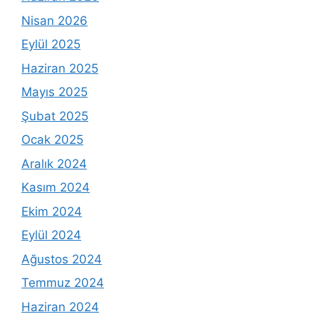
Nisan 2026
Eylül 2025
Haziran 2025
Mayıs 2025
Şubat 2025
Ocak 2025
Aralık 2024
Kasım 2024
Ekim 2024
Eylül 2024
Ağustos 2024
Temmuz 2024
Haziran 2024