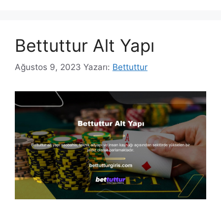
Bettuttur Alt Yapı
Ağustos 9, 2023
Yazarı:
Bettuttur