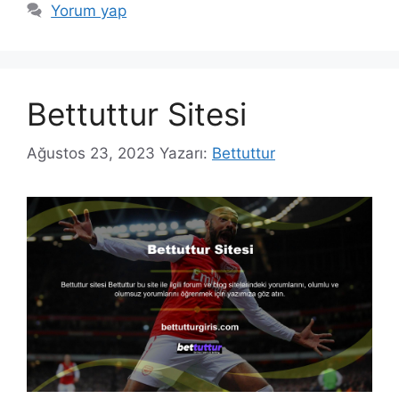
Yorum yap
Bettuttur Sitesi
Ağustos 23, 2023
Yazarı:
Bettuttur