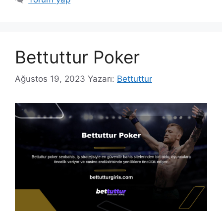
Bettuttur Poker
Ağustos 19, 2023
Yazarı:
Bettuttur