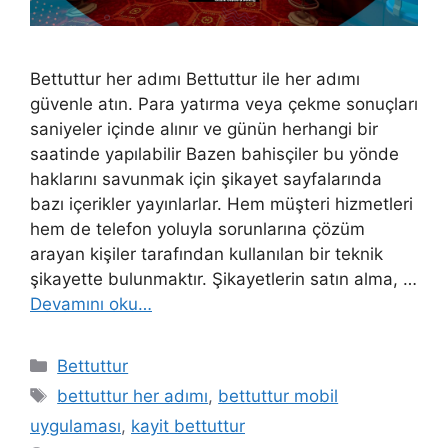
Bettuttur her adımı Bettuttur ile her adımı
güvenle atın. Para yatırma veya çekme sonuçları
saniyeler içinde alınır ve günün herhangi bir
saatinde yapılabilir Bazen bahisçiler bu yönde
haklarını savunmak için şikayet sayfalarında
bazı içerikler yayınlarlar. Hem müşteri hizmetleri
hem de telefon yoluyla sorunlarına çözüm
arayan kişiler tarafından kullanılan bir teknik
şikayette bulunmaktır. Şikayetlerin satın alma, …
Devamını oku…
Kategoriler
Bettuttur
Etiketler
bettuttur her adımı
,
bettuttur mobil
uygulaması
,
kayit bettuttur