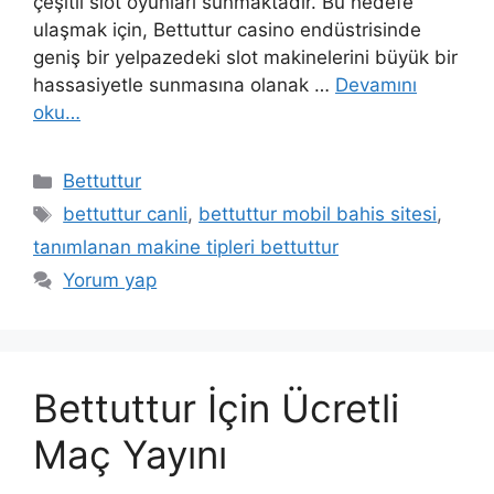
çeşitli slot oyunları sunmaktadır. Bu hedefe
ulaşmak için, Bettuttur casino endüstrisinde
geniş bir yelpazedeki slot makinelerini büyük bir
hassasiyetle sunmasına olanak …
Devamını
oku…
Kategoriler
Bettuttur
Etiketler
bettuttur canli
,
bettuttur mobil bahis sitesi
,
tanımlanan makine tipleri bettuttur
Yorum yap
Bettuttur İçin Ücretli
Maç Yayını