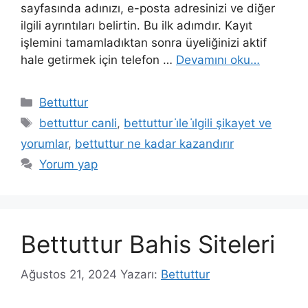
sayfasında adınızı, e-posta adresinizi ve diğer
ilgili ayrıntıları belirtin. Bu ilk adımdır. Kayıt
işlemini tamamladıktan sonra üyeliğinizi aktif
hale getirmek için telefon …
Devamını oku…
Kategoriler
Bettuttur
Etiketler
bettuttur canli
,
bettuttur i̇le i̇lgili şikayet ve
yorumlar
,
bettuttur ne kadar kazandırır
Yorum yap
Bettuttur Bahis Siteleri
Ağustos 21, 2024
Yazarı:
Bettuttur