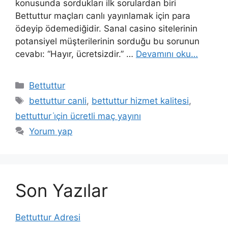
konusunda sordukları ilk sorulardan biri
Bettuttur maçları canlı yayınlamak için para
ödeyip ödemediğidir. Sanal casino sitelerinin
potansiyel müşterilerinin sorduğu bu sorunun
cevabı: “Hayır, ücretsizdir.” …
Devamını oku…
Kategoriler
Bettuttur
Etiketler
bettuttur canli
,
bettuttur hizmet kalitesi
,
bettuttur i̇çin ücretli maç yayını
Yorum yap
Son Yazılar
Bettuttur Adresi