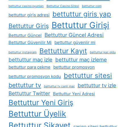
bettuttur casino oyunları
Bettuttur Casino Sitesi
bettuttur com
bettuttur giris yap
bettuttur giris adresi
Bettuttur Girişi
Bettuttur Giriş
Bettuttur Güncel Adresi
Bettuttur Güncel
Bettuttur Güvenilir Mi
bettuttur güvenlir mi
Bettuttur Kayıt
bettuttur instagram
bettuttur kaç oldu
bettuttur maç izle
bettuttur maç izleme
bettuttur para çekme
bettuttur promosyon
bettuttur sitesi
bettuttur promosyon kodu
bettuttur tv
bettuttur tv izle
bettuttur tv canli maç
Bettuttur Twitter
Bettuttur Yeni Adresi
Bettuttur Yeni Giriş
Bettuttur Üyelik
Bettuttur Şikayet
casino sitesi bettuttur