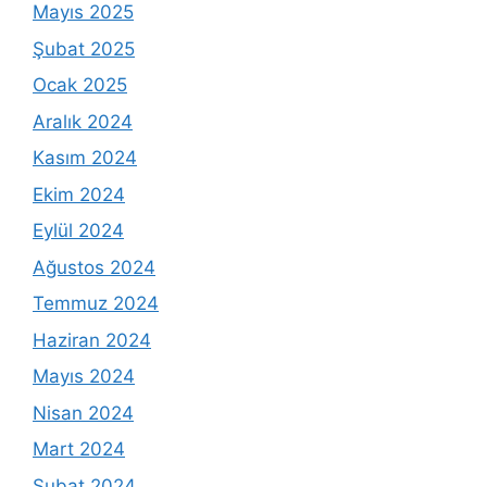
Mayıs 2025
Şubat 2025
Ocak 2025
Aralık 2024
Kasım 2024
Ekim 2024
Eylül 2024
Ağustos 2024
Temmuz 2024
Haziran 2024
Mayıs 2024
Nisan 2024
Mart 2024
Şubat 2024