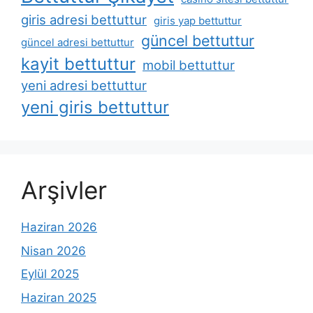
giris adresi bettuttur
giris yap bettuttur
güncel bettuttur
güncel adresi bettuttur
kayit bettuttur
mobil bettuttur
yeni adresi bettuttur
yeni giris bettuttur
Arşivler
Haziran 2026
Nisan 2026
Eylül 2025
Haziran 2025