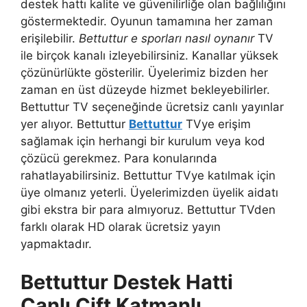
destek hattı kalite ve güvenilirliğe olan bağlılığını
göstermektedir. Oyunun tamamına her zaman
erişilebilir.
Bettuttur e sporları nasıl oynanır
TV
ile birçok kanalı izleyebilirsiniz. Kanallar yüksek
çözünürlükte gösterilir. Üyelerimiz bizden her
zaman en üst düzeyde hizmet bekleyebilirler.
Bettuttur TV seçeneğinde ücretsiz canlı yayınlar
yer alıyor. Bettuttur
Bettuttur
TVye erişim
sağlamak için herhangi bir kurulum veya kod
çözücü gerekmez. Para konularında
rahatlayabilirsiniz. Bettuttur TVye katılmak için
üye olmanız yeterli. Üyelerimizden üyelik aidatı
gibi ekstra bir para almıyoruz. Bettuttur TVden
farklı olarak HD olarak ücretsiz yayın
yapmaktadır.
Bettuttur Destek Hatti
Canlı Çift Katmanlı