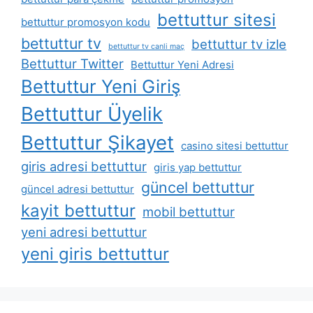
bettuttur sitesi
bettuttur promosyon kodu
bettuttur tv
bettuttur tv izle
bettuttur tv canli maç
Bettuttur Twitter
Bettuttur Yeni Adresi
Bettuttur Yeni Giriş
Bettuttur Üyelik
Bettuttur Şikayet
casino sitesi bettuttur
giris adresi bettuttur
giris yap bettuttur
güncel bettuttur
güncel adresi bettuttur
kayit bettuttur
mobil bettuttur
yeni adresi bettuttur
yeni giris bettuttur