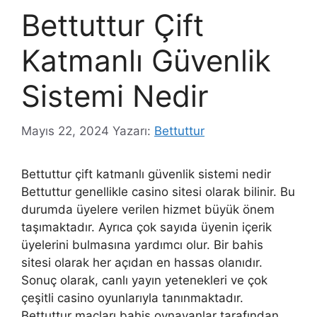
Bettuttur Çift
Katmanlı Güvenlik
Sistemi Nedir
Mayıs 22, 2024
Yazarı:
Bettuttur
Bettuttur çift katmanlı güvenlik sistemi nedir
Bettuttur genellikle casino sitesi olarak bilinir. Bu
durumda üyelere verilen hizmet büyük önem
taşımaktadır. Ayrıca çok sayıda üyenin içerik
üyelerini bulmasına yardımcı olur. Bir bahis
sitesi olarak her açıdan en hassas olanıdır.
Sonuç olarak, canlı yayın yetenekleri ve çok
çeşitli casino oyunlarıyla tanınmaktadır.
Bettuttur maçları bahis oynayanlar tarafından