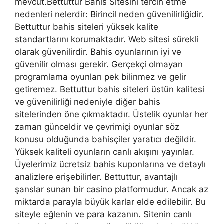
mevcut.Bettuttur Bahis Sitesini tercih etme
nedenleri nelerdir: Birincil neden güvenilirliğidir.
Bettuttur bahis siteleri yüksek kalite
standartlarını korumaktadır. Web sitesi sürekli
olarak güvenilirdir. Bahis oyunlarının iyi ve
güvenilir olması gerekir. Gerçekçi olmayan
programlama oyunları pek bilinmez ve gelir
getiremez. Bettuttur bahis siteleri üstün kalitesi
ve güvenilirliği nedeniyle diğer bahis
sitelerinden öne çıkmaktadır. Üstelik oyunlar her
zaman günceldir ve çevrimiçi oyunlar söz
konusu olduğunda bahisçiler yaratıcı değildir.
Yüksek kaliteli oyunların canlı akışını yayınlar.
Üyelerimiz ücretsiz bahis kuponlarına ve detaylı
analizlere erişebilirler. Bettuttur, avantajlı
şanslar sunan bir casino platformudur. Ancak az
miktarda parayla büyük karlar elde edilebilir. Bu
siteyle eğlenin ve para kazanın. Sitenin canlı