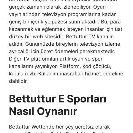
gerçek zamanlı olarak izlenebiliyor. Oyun
yayınlarından televizyon programlarına kadar
geniş bir içerik yelpazesi sunmaktadır. Bu, para
kazanmak ve eğlenmek isteyen insanlar için üst
düzey bir web sitesidir. Bettuttur TV kanalın
adıdır. Günümüzde bireylerin televizyon izleme
ayrıcalığı için ücret ödemeleri gerekmektedir.
Diğer TV platformları artık oyun ve spor
kanallarını yayınlıyor. Platform, kod çözücü,
kurulum vb. Kullanım masrafları hizmet bedeline
dahildir.
Bettuttur E Sporları
Nasıl Oynanır
Bettuttur Wettende her şey ücretsiz olarak