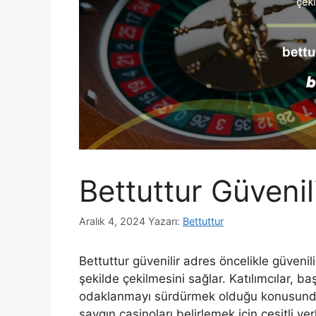
Bettuttur Güvenil
Aralık 4, 2024
Yazarı:
Bettuttur
Bettuttur güvenilir adres öncelikle güvenili
şekilde çekilmesini sağlar. Katılımcılar, ba
odaklanmayı sürdürmek olduğu konusunda h
saygın casinoları belirlemek için çeşitli yer