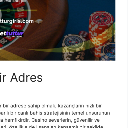
ir Adres
r bir adrese sahip olmak, kazançların hızlı bir
şarılı bir canlı bahis stratejisinin temel unsurunun
emfikirdir. Casino severlerin, güvenilir ve
leri, özellikle de lisansları kapsamlı bir şekilde