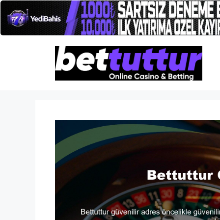
İçeriğe
atla