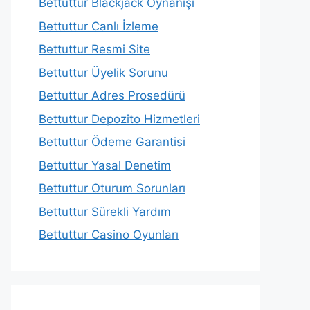
Bettuttur Blackjack Oynanışı
Bettuttur Canlı İzleme
Bettuttur Resmi Site
Bettuttur Üyelik Sorunu
Bettuttur Adres Prosedürü
Bettuttur Depozito Hizmetleri
Bettuttur Ödeme Garantisi
Bettuttur Yasal Denetim
Bettuttur Oturum Sorunları
Bettuttur Sürekli Yardım
Bettuttur Casino Oyunları