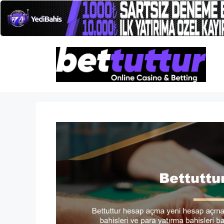
İçeriğe
atla