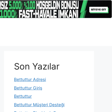
Son Yazılar
Bettuttur Adresi
Bettuttur Giriş
Bettuttur
Bettuttur Müşteri Desteği