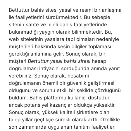
Bettuttur bahis sitesi yasal ve resmi bir anlaşma
ile faaliyetlerini sürdürmektedir. Bu sebeple
sitenin sahte ve hileli bahis faaliyetlerinde
bulunmadığı yaygın olarak bilinmektedir. Bu,
web sitelerinin yasalara tabi olmaları nedeniyle
müşterileri hakkında kesin bilgiler toplaması
gerektiği anlamına gelir. Sonuç olarak, bir
müşteri
Bettuttur yasal bahis sitesi
hesap
doğrulaması ihtiyacını sorduğunda anında yanıt
verebiliriz. Sonuç olarak, hesabımı
doğrulamanın önemli bir güvenlik geliştirmesi
olduğunu ve sorunu etkili bir şekilde çözdüğünü
buldum. Bahis platformu kullanıcı dostudur
ancak potansiyel kazançlar oldukça yüksektir.
Sonuç olarak, yüksek kaliteli şirketlere olan
talep yıllar geçtikçe sürekli olarak arttı. Özellikle
son zamanlarda uygulanan tanıtım faaliyetleri