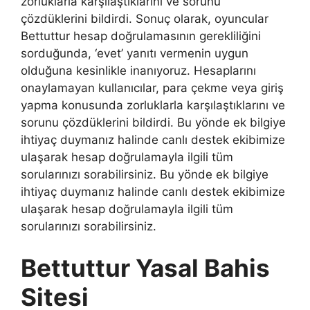
zorluklarla karşılaştıklarını ve sorunu
çözdüklerini bildirdi. Sonuç olarak, oyuncular
Bettuttur hesap doğrulamasının gerekliliğini
sorduğunda, ‘evet’ yanıtı vermenin uygun
olduğuna kesinlikle inanıyoruz. Hesaplarını
onaylamayan kullanıcılar, para çekme veya giriş
yapma konusunda zorluklarla karşılaştıklarını ve
sorunu çözdüklerini bildirdi. Bu yönde ek bilgiye
ihtiyaç duymanız halinde canlı destek ekibimize
ulaşarak hesap doğrulamayla ilgili tüm
sorularınızı sorabilirsiniz. Bu yönde ek bilgiye
ihtiyaç duymanız halinde canlı destek ekibimize
ulaşarak hesap doğrulamayla ilgili tüm
sorularınızı sorabilirsiniz.
Bettuttur Yasal Bahis
Sitesi