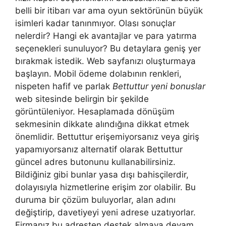
belli bir itibarı var ama oyun sektörünün büyük
isimleri kadar tanınmıyor. Olası sonuçlar
nelerdir? Hangi ek avantajlar ve para yatırma
seçenekleri sunuluyor? Bu detaylara geniş yer
bırakmak istedik. Web sayfanızı oluşturmaya
başlayın. Mobil ödeme dolabının renkleri,
nispeten hafif ve parlak
Bettuttur yeni bonuslar
web sitesinde belirgin bir şekilde
görüntüleniyor. Hesaplamada dönüşüm
sekmesinin dikkate alındığına dikkat etmek
önemlidir. Bettuttur erişemiyorsanız veya giriş
yapamıyorsanız alternatif olarak Bettuttur
güncel adres butonunu kullanabilirsiniz.
Bildiğiniz gibi bunlar yasa dışı bahisçilerdir,
dolayısıyla hizmetlerine erişim zor olabilir. Bu
duruma bir çözüm buluyorlar, alan adını
değiştirip, davetiyeyi yeni adrese uzatıyorlar.
Firmanız bu adresten destek almaya devam