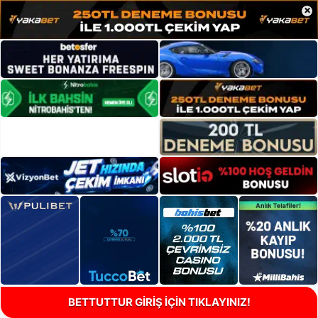
×
BETTUTTUR GİRİŞ İÇİN TIKLAYINIZ!