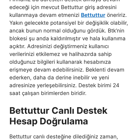
edeceği için mevcut Bettuttur giriş adresini
kullanmaya devam etmenizi
Bettuttur
öneririz.
Yakın gelecekte potansiyel bir değişiklik olabilir,
ancak bunun normal olduğunu gördük. Btk’nin
blokesi şu anda kaldırılmıştır ve hala kullanıma
açıktır. Adresinizi değiştirmeniz kullanıcı
verilerinizi etkilemez ve halihazırda sahip
olduğunuz bilgileri kullanarak hesabınıza
erişmeye devam edebilirsiniz. Beklenti devam
ederken, daha da derine inebilir ve yeni
adresinize yerleşebilirsiniz. Destek birimi 24
saat çalışan birimlerden biridir.
Bettuttur Canlı Destek
Hesap Doğrulama
Bettuttur canlı desteğine dilediğiniz zaman,