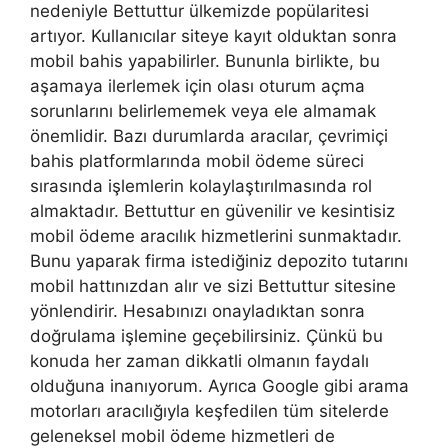
nedeniyle Bettuttur ülkemizde popülaritesi
artıyor. Kullanıcılar siteye kayıt olduktan sonra
mobil bahis yapabilirler. Bununla birlikte, bu
aşamaya ilerlemek için olası oturum açma
sorunlarını belirlememek veya ele almamak
önemlidir. Bazı durumlarda aracılar, çevrimiçi
bahis platformlarında mobil ödeme süreci
sırasında işlemlerin kolaylaştırılmasında rol
almaktadır. Bettuttur en güvenilir ve kesintisiz
mobil ödeme aracılık hizmetlerini sunmaktadır.
Bunu yaparak firma istediğiniz depozito tutarını
mobil hattınızdan alır ve sizi Bettuttur sitesine
yönlendirir. Hesabınızı onayladıktan sonra
doğrulama işlemine geçebilirsiniz. Çünkü bu
konuda her zaman dikkatli olmanın faydalı
olduğuna inanıyorum. Ayrıca Google gibi arama
motorları aracılığıyla keşfedilen tüm sitelerde
geleneksel mobil ödeme hizmetleri de