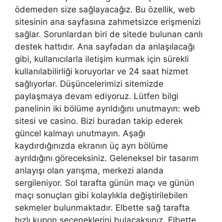
ödemeden size sağlayacağız. Bu özellik, web
sitesinin ana sayfasına zahmetsizce erişmenizi
sağlar. Sorunlardan biri de sitede bulunan canlı
destek hattıdır. Ana sayfadan da anlaşılacağı
gibi, kullanıcılarla iletişim kurmak için sürekli
kullanılabilirliği koruyorlar ve 24 saat hizmet
sağlıyorlar. Düşüncelerimizi sitemizde
paylaşmaya devam ediyoruz. Lütfen bilgi
panelinin iki bölüme ayrıldığını unutmayın: web
sitesi ve casino. Bizi buradan takip ederek
güncel kalmayı unutmayın. Aşağı
kaydırdığınızda ekranın üç ayrı bölüme
ayrıldığını göreceksiniz. Geleneksel bir tasarım
anlayışı olan yarışma, merkezi alanda
sergileniyor. Sol tarafta günün maçı ve günün
maçı sonuçları gibi kolaylıkla değiştirilebilen
sekmeler bulunmaktadır. Elbette sağ tarafta
hızlı kupon seçeneklerini bulacaksınız. Elbette