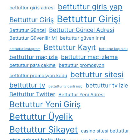
bettuttur giris yap
bettuttur giris adresi
Bettuttur Girişi
Bettuttur Giriş
Bettuttur Güncel Adresi
Bettuttur Güncel
Bettuttur Güvenilir Mi
bettuttur güvenlir mi
Bettuttur Kayıt
bettuttur instagram
bettuttur kaç oldu
bettuttur maç izle
bettuttur maç izleme
bettuttur para çekme
bettuttur promosyon
bettuttur sitesi
bettuttur promosyon kodu
bettuttur tv
bettuttur tv izle
bettuttur tv canli maç
Bettuttur Twitter
Bettuttur Yeni Adresi
Bettuttur Yeni Giriş
Bettuttur Üyelik
Bettuttur Şikayet
casino sitesi bettuttur