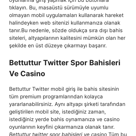
oyunlarına giriş yapmak için bu butonlara
tıklayın. Bu, masaüstü sürümüyle uyumlu
olmayan mobil uygulamaları kullanarak hareket
halindeyken web sitenizi kullanmanıza olanak
tanır.Bu nedenle, sözde oldukça sıra dışı bahis
siteleri, altyapılarının kalitesini mümkün olan her
şekilde en üst düzeye çıkarmayı başarır.
Bettuttur Twitter Spor Bahisleri
Ve Casino
Bettuttur Twitter mobil giriş ile bahis sitesinin
tüm premium programlarından kolayca
yararlanabilirsiniz. Aynı altyapı şirketi tarafından
geliştirilen mobil site, istediğiniz zaman,
istediğiniz yerde bahis oynamanıza ve casino
oyunlarının keyfini çıkarmanıza olanak tanır.
Bettuttur twitter spor bahisleri ve casino
Tüm bu