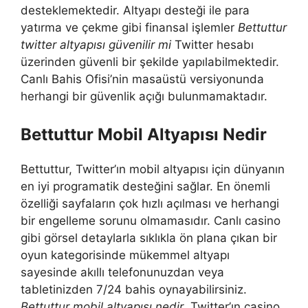
desteklemektedir. Altyapı desteği ile para
yatırma ve çekme gibi finansal işlemler
Bettuttur
twitter altyapısı güvenilir mi
Twitter hesabı
üzerinden güvenli bir şekilde yapılabilmektedir.
Canlı Bahis Ofisi’nin masaüstü versiyonunda
herhangi bir güvenlik açığı bulunmamaktadır.
Bettuttur Mobil Altyapısı Nedir
Bettuttur, Twitter’ın mobil altyapısı için dünyanın
en iyi programatik desteğini sağlar. En önemli
özelliği sayfaların çok hızlı açılması ve herhangi
bir engelleme sorunu olmamasıdır. Canlı casino
gibi görsel detaylarla sıklıkla ön plana çıkan bir
oyun kategorisinde mükemmel altyapı
sayesinde akıllı telefonunuzdan veya
tabletinizden 7/24 bahis oynayabilirsiniz.
Bettuttur mobil altyapısı nedir
, Twitter’ın casino