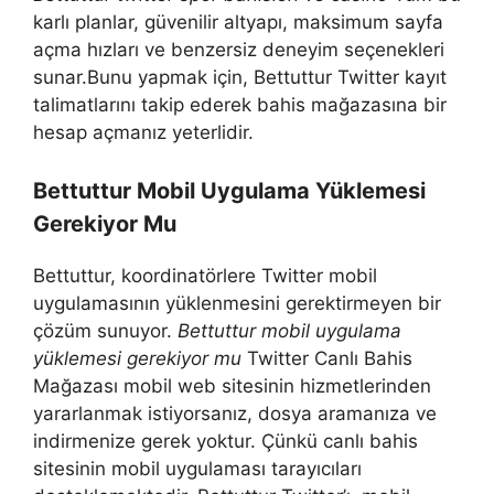
karlı planlar, güvenilir altyapı, maksimum sayfa
açma hızları ve benzersiz deneyim seçenekleri
sunar.Bunu yapmak için, Bettuttur Twitter kayıt
talimatlarını takip ederek bahis mağazasına bir
hesap açmanız yeterlidir.
Bettuttur Mobil Uygulama Yüklemesi
Gerekiyor Mu
Bettuttur, koordinatörlere Twitter mobil
uygulamasının yüklenmesini gerektirmeyen bir
çözüm sunuyor.
Bettuttur mobil uygulama
yüklemesi gerekiyor mu
Twitter Canlı Bahis
Mağazası mobil web sitesinin hizmetlerinden
yararlanmak istiyorsanız, dosya aramanıza ve
indirmenize gerek yoktur. Çünkü canlı bahis
sitesinin mobil uygulaması tarayıcıları