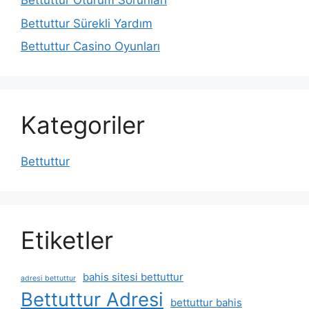
Bettuttur Oturum Sorunları
Bettuttur Sürekli Yardım
Bettuttur Casino Oyunları
Kategoriler
Bettuttur
Etiketler
bahis sitesi bettuttur
adresi bettuttur
Bettuttur Adresi
bettuttur bahis