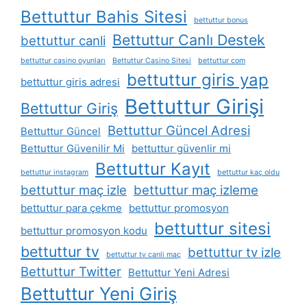
Bettuttur Bahis Sitesi
bettuttur bonus
Bettuttur Canlı Destek
bettuttur canli
bettuttur casino oyunları
Bettuttur Casino Sitesi
bettuttur com
bettuttur giris yap
bettuttur giris adresi
Bettuttur Girişi
Bettuttur Giriş
Bettuttur Güncel Adresi
Bettuttur Güncel
Bettuttur Güvenilir Mi
bettuttur güvenlir mi
Bettuttur Kayıt
bettuttur instagram
bettuttur kaç oldu
bettuttur maç izle
bettuttur maç izleme
bettuttur para çekme
bettuttur promosyon
bettuttur sitesi
bettuttur promosyon kodu
bettuttur tv
bettuttur tv izle
bettuttur tv canli maç
Bettuttur Twitter
Bettuttur Yeni Adresi
Bettuttur Yeni Giriş