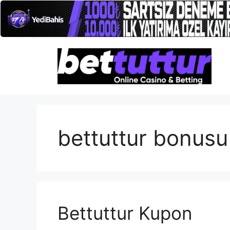
İçeriğe
atla
bettuttur bonusu
Bettuttur Kupon