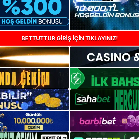
BETTUTTUR GİRİŞ İÇİN TIKLAYINIZ!