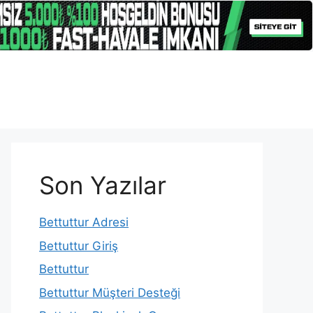
Son Yazılar
Bettuttur Adresi
Bettuttur Giriş
Bettuttur
Bettuttur Müşteri Desteği