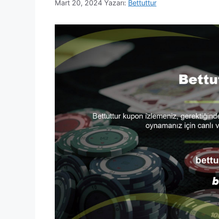
Mart 20, 2024
Yazarı:
Bettuttur