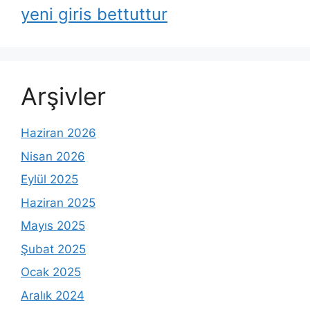
yeni giris bettuttur
Arşivler
Haziran 2026
Nisan 2026
Eylül 2025
Haziran 2025
Mayıs 2025
Şubat 2025
Ocak 2025
Aralık 2024