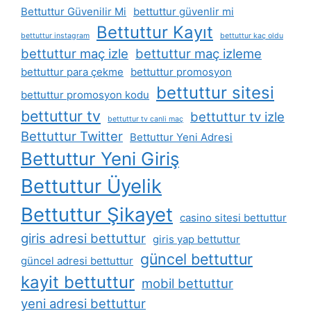
Bettuttur Güvenilir Mi
bettuttur güvenlir mi
Bettuttur Kayıt
bettuttur instagram
bettuttur kaç oldu
bettuttur maç izle
bettuttur maç izleme
bettuttur para çekme
bettuttur promosyon
bettuttur sitesi
bettuttur promosyon kodu
bettuttur tv
bettuttur tv izle
bettuttur tv canli maç
Bettuttur Twitter
Bettuttur Yeni Adresi
Bettuttur Yeni Giriş
Bettuttur Üyelik
Bettuttur Şikayet
casino sitesi bettuttur
giris adresi bettuttur
giris yap bettuttur
güncel bettuttur
güncel adresi bettuttur
kayit bettuttur
mobil bettuttur
yeni adresi bettuttur