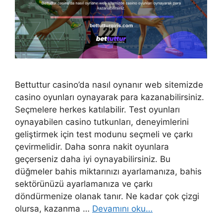
Bettuttur casino’da nasıl oynanır web sitemizde
casino oyunları oynayarak para kazanabilirsiniz.
Seçmelere herkes katılabilir. Test oyunları
oynayabilen casino tutkunları, deneyimlerini
geliştirmek için test modunu seçmeli ve çarkı
çevirmelidir. Daha sonra nakit oyunlara
geçerseniz daha iyi oynayabilirsiniz. Bu
düğmeler bahis miktarınızı ayarlamanıza, bahis
sektörünüzü ayarlamanıza ve çarkı
döndürmenize olanak tanır. Ne kadar çok çizgi
olursa, kazanma …
Devamını oku…