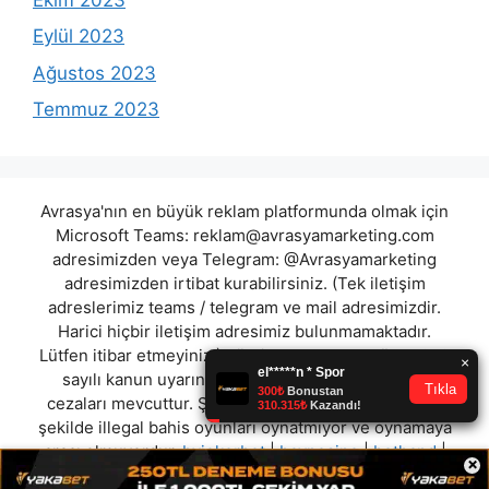
Eylül 2023
Ağustos 2023
Temmuz 2023
Avrasya'nın en büyük reklam platformunda olmak için
Microsoft Teams:
reklam@avrasyamarketing.com
adresimizden veya Telegram: @Avrasyamarketing
adresimizden irtibat kurabilirsiniz. (Tek iletişim
adreslerimiz teams / telegram ve mail adresimizdir.
Harici hiçbir iletişim adresimiz bulunmamaktadır.
Lütfen itibar etmeyiniz.) Türkiye yasalarına göre 7258
sayılı kanun uyarınca yasa dışı bahis oynamanın
cezaları mevcuttur. Şu an bulunduğunuz site hiç bir
şekilde illegal bahis oyunları oynatmıyor ve oynamaya
aracı olmuyordur.
byjokerbet
|
baynesine
|
bethand
|
×
betpas
|
oynabil
|
winbahis
|
yakutbahis
|
betmarko