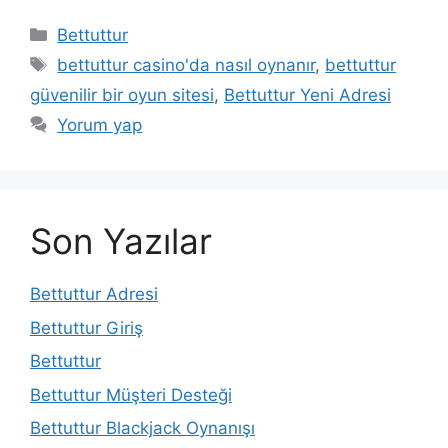
Kategoriler
Bettuttur
Etiketler
bettuttur casino'da nasıl oynanır
,
bettuttur
güvenilir bir oyun sitesi
,
Bettuttur Yeni Adresi
Yorum yap
Son Yazılar
Bettuttur Adresi
Bettuttur Giriş
Bettuttur
Bettuttur Müşteri Desteği
Bettuttur Blackjack Oynanışı