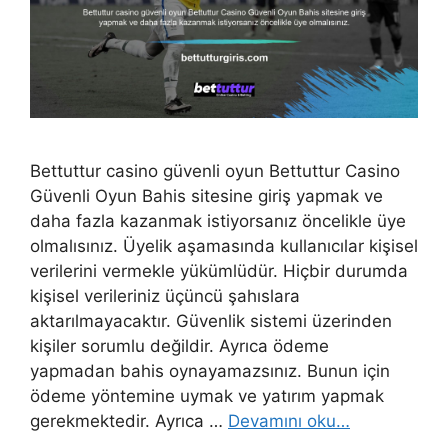
Bettuttur casino güvenli oyun Bettuttur Casino
Güvenli Oyun Bahis sitesine giriş yapmak ve
daha fazla kazanmak istiyorsanız öncelikle üye
olmalısınız. Üyelik aşamasında kullanıcılar kişisel
verilerini vermekle yükümlüdür. Hiçbir durumda
kişisel verileriniz üçüncü şahıslara
aktarılmayacaktır. Güvenlik sistemi üzerinden
kişiler sorumlu değildir. Ayrıca ödeme
yapmadan bahis oynayamazsınız. Bunun için
ödeme yöntemine uymak ve yatırım yapmak
gerekmektedir. Ayrıca …
Devamını oku…