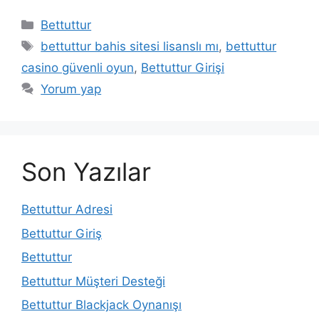
Kategoriler
Bettuttur
Etiketler
bettuttur bahis sitesi lisanslı mı
,
bettuttur
casino güvenli oyun
,
Bettuttur Girişi
Yorum yap
Son Yazılar
Bettuttur Adresi
Bettuttur Giriş
Bettuttur
Bettuttur Müşteri Desteği
Bettuttur Blackjack Oynanışı