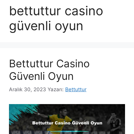
bettuttur casino
güvenli oyun
Bettuttur Casino
Güvenli Oyun
Aralık 30, 2023
Yazarı:
Bettuttur