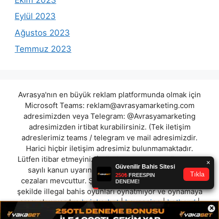
Eylül 2023
Ağustos 2023
Temmuz 2023
Avrasya'nın en büyük reklam platformunda olmak için
Microsoft Teams:
reklam@avrasyamarketing.com
adresimizden veya Telegram: @Avrasyamarketing
adresimizden irtibat kurabilirsiniz. (Tek iletişim
adreslerimiz teams / telegram ve mail adresimizdir.
Harici hiçbir iletişim adresimiz bulunmamaktadır.
Lütfen itibar etmeyiniz.) Türkiye yasalarına göre 7258
sayılı kanun uyarınca yasa dışı bahis oynamanın
cezaları mevcuttur. Şu an bulunduğunuz site hiç bir
şekilde illegal bahis oyunları oynatmıyor ve oynamaya
aracı olmuyordur.
byjokerbet
|
baynesine
|
bethand
|
×
betpas
|
oynabil
|
winbahis
|
yakutbahis
|
betmarko