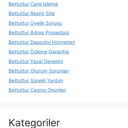
Bettuttur Canlı İzleme
Bettuttur Resmi Site
Bettuttur Üyelik Sorunu
Bettuttur Adres Prosedürü
Bettuttur Depozito Hizmetleri
Bettuttur Ödeme Garantisi
Bettuttur Yasal Denetim
Bettuttur Oturum Sorunları
Bettuttur Sürekli Yardım
Bettuttur Casino Oyunları
Kategoriler