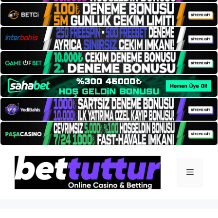
İçeriğe
atla
Menü