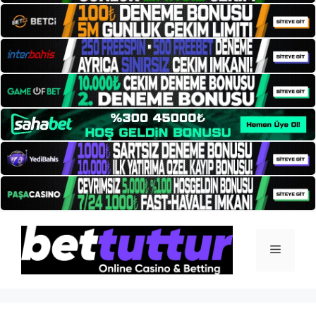
İçeriğe
atla
Menü