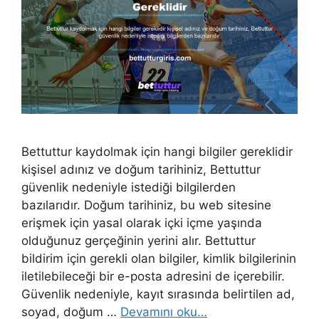
Bettuttur kaydolmak için hangi bilgiler gereklidir
kişisel adınız ve doğum tarihiniz, Bettuttur
güvenlik nedeniyle istediği bilgilerden
bazılarıdır. Doğum tarihiniz, bu web sitesine
erişmek için yasal olarak içki içme yaşında
olduğunuz gerçeğinin yerini alır. Bettuttur
bildirim için gerekli olan bilgiler, kimlik bilgilerinin
iletilebileceği bir e-posta adresini de içerebilir.
Güvenlik nedeniyle, kayıt sırasında belirtilen ad,
soyad, doğum …
Devamını oku…