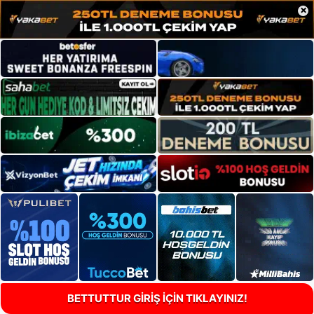
×
BETTUTTUR GİRİŞ İÇİN TIKLAYINIZ!