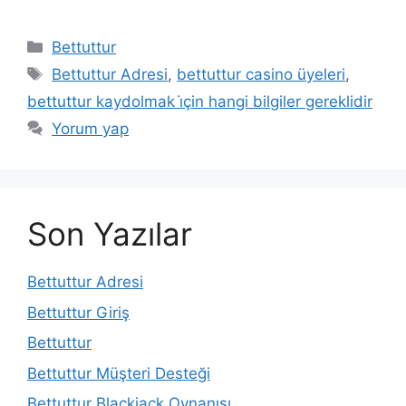
Kategoriler
Bettuttur
Etiketler
Bettuttur Adresi
,
bettuttur casino üyeleri
,
bettuttur kaydolmak i̇çin hangi bilgiler gereklidir
Yorum yap
Son Yazılar
Bettuttur Adresi
Bettuttur Giriş
Bettuttur
Bettuttur Müşteri Desteği
Bettuttur Blackjack Oynanışı