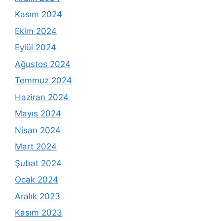
Kasım 2024
Ekim 2024
Eylül 2024
Ağustos 2024
Temmuz 2024
Haziran 2024
Mayıs 2024
Nisan 2024
Mart 2024
Şubat 2024
Ocak 2024
Aralık 2023
Kasım 2023