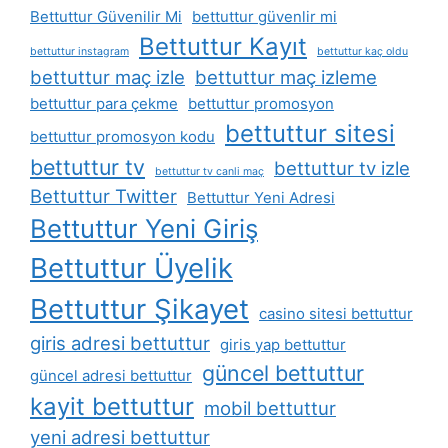
Bettuttur Güvenilir Mi
bettuttur güvenlir mi
Bettuttur Kayıt
bettuttur instagram
bettuttur kaç oldu
bettuttur maç izle
bettuttur maç izleme
bettuttur para çekme
bettuttur promosyon
bettuttur sitesi
bettuttur promosyon kodu
bettuttur tv
bettuttur tv izle
bettuttur tv canli maç
Bettuttur Twitter
Bettuttur Yeni Adresi
Bettuttur Yeni Giriş
Bettuttur Üyelik
Bettuttur Şikayet
casino sitesi bettuttur
giris adresi bettuttur
giris yap bettuttur
güncel bettuttur
güncel adresi bettuttur
kayit bettuttur
mobil bettuttur
yeni adresi bettuttur