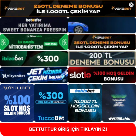
×
BETTUTTUR GİRİŞ İÇİN TIKLAYINIZ!