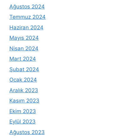
Ağustos 2024
Temmuz 2024
Haziran 2024
Mayıs 2024
Nisan 2024
Mart 2024
Şubat 2024
Ocak 2024
Aralık 2023
Kasım 2023
Ekim 2023
Eylül 2023
Ağustos 2023