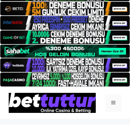
İçeriğe
atla
Menü