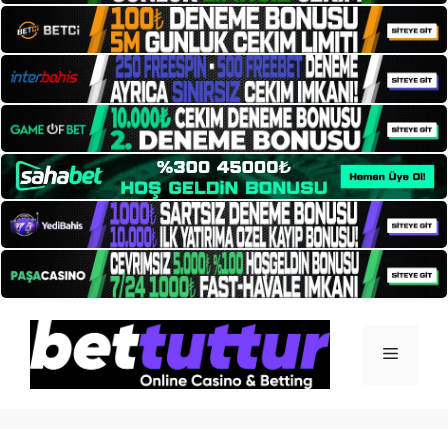
İçeriğe
atla
Menü