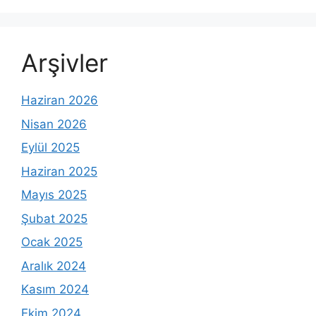
Arşivler
Haziran 2026
Nisan 2026
Eylül 2025
Haziran 2025
Mayıs 2025
Şubat 2025
Ocak 2025
Aralık 2024
Kasım 2024
Ekim 2024