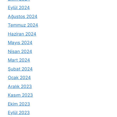
Eylül 2024
Ağustos 2024
Temmuz 2024
Haziran 2024
Mayıs 2024
Nisan 2024
Mart 2024
Şubat 2024
Ocak 2024
Aralık 2023
Kasım 2023
Ekim 2023
Eylül 2023