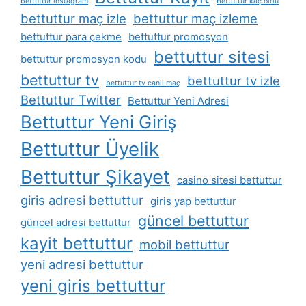
bettuttur instagram
bettuttur kaç oldu
bettuttur maç izle
bettuttur maç izleme
bettuttur para çekme
bettuttur promosyon
bettuttur sitesi
bettuttur promosyon kodu
bettuttur tv
bettuttur tv izle
bettuttur tv canli maç
Bettuttur Twitter
Bettuttur Yeni Adresi
Bettuttur Yeni Giriş
Bettuttur Üyelik
Bettuttur Şikayet
casino sitesi bettuttur
giris adresi bettuttur
giris yap bettuttur
güncel bettuttur
güncel adresi bettuttur
kayit bettuttur
mobil bettuttur
yeni adresi bettuttur
yeni giris bettuttur