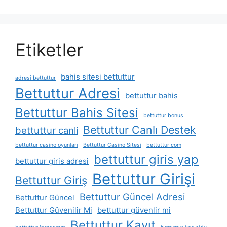
Etiketler
bahis sitesi bettuttur
adresi bettuttur
Bettuttur Adresi
bettuttur bahis
Bettuttur Bahis Sitesi
bettuttur bonus
Bettuttur Canlı Destek
bettuttur canli
bettuttur casino oyunları
Bettuttur Casino Sitesi
bettuttur com
bettuttur giris yap
bettuttur giris adresi
Bettuttur Girişi
Bettuttur Giriş
Bettuttur Güncel Adresi
Bettuttur Güncel
Bettuttur Güvenilir Mi
bettuttur güvenlir mi
Bettuttur Kayıt