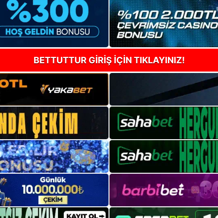
BETTUTTUR GİRİŞ İÇİN TIKLAYINIZ!