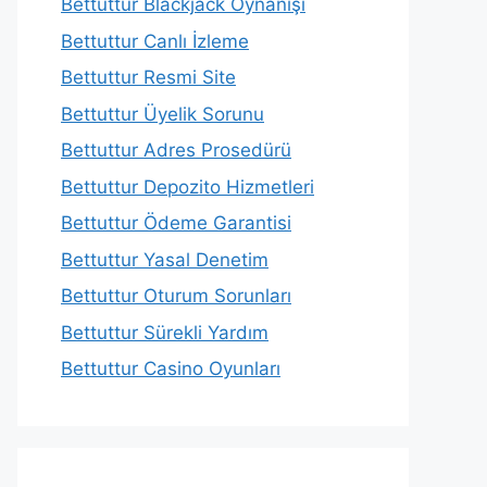
Bettuttur Blackjack Oynanışı
Bettuttur Canlı İzleme
Bettuttur Resmi Site
Bettuttur Üyelik Sorunu
Bettuttur Adres Prosedürü
Bettuttur Depozito Hizmetleri
Bettuttur Ödeme Garantisi
Bettuttur Yasal Denetim
Bettuttur Oturum Sorunları
Bettuttur Sürekli Yardım
Bettuttur Casino Oyunları